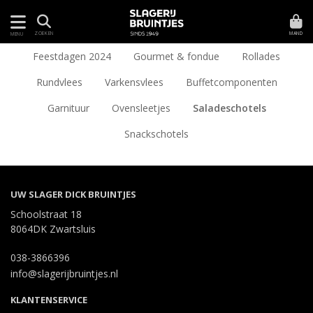
MAND
ZOEKEN
MENU
Feestdagen 2024
Gourmet & fondue
Rollades
Rundvlees
Varkensvlees
Buffetcomponenten
Garnituur
Ovensleetjes
Saladeschotels
Snackschotels
UW SLAGER DICK BRUINTJES
Schoolstraat 18
8064DK Zwartsluis
038-3866396
info@slagerijbruintjes.nl
KLANTENSERVICE