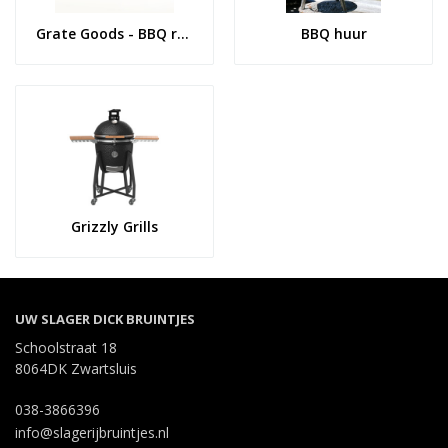
Grate Goods - BBQ rubs
BBQ huur
Grizzly Grills
UW SLAGER DICK BRUINTJES
Schoolstraat 18
8064DK Zwartsluis
038-3866396
info@slagerijbruintjes.nl