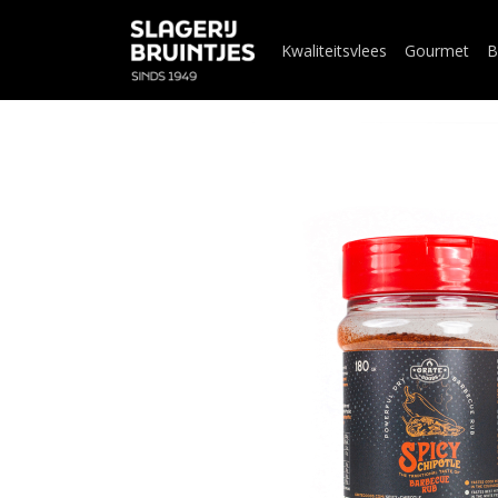
Kwaliteitsvlees
Gourmet
B