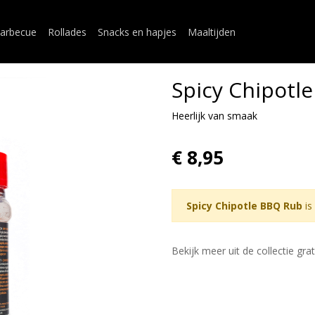
arbecue
Rollades
Snacks en hapjes
Maaltijden
Spicy Chipotl
Heerlijk van smaak
€ 8,95
Spicy Chipotle BBQ Rub
is
Bekijk meer uit de collectie gr