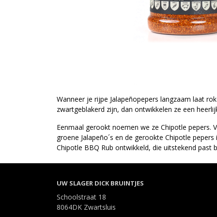
Wanneer je rijpe Jalapeñopepers langzaam laat rok
zwartgeblakerd zijn, dan ontwikkelen ze een heerlijk
Eenmaal gerookt noemen we ze Chipotle pepers. Va
groene Jalapeño´s en de gerookte Chipotle pepers is
Chipotle BBQ Rub ontwikkeld, die uitstekend past 
UW SLAGER DICK BRUINTJES
Schoolstraat 18
8064DK Zwartsluis