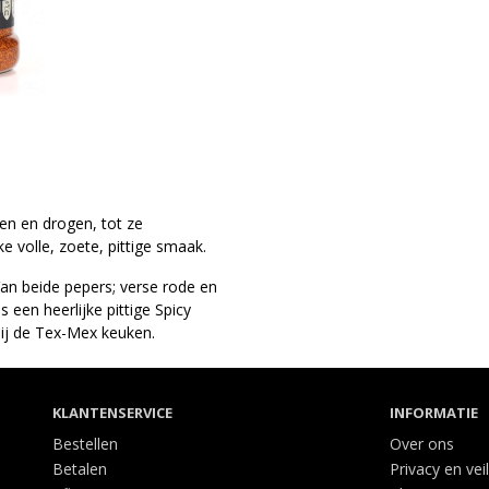
en en drogen, tot ze
e volle, zoete, pittige smaak.
n beide pepers; verse rode en
 een heerlijke pittige Spicy
bij de Tex-Mex keuken.
KLANTENSERVICE
INFORMATIE
Bestellen
Over ons
Betalen
Privacy en vei