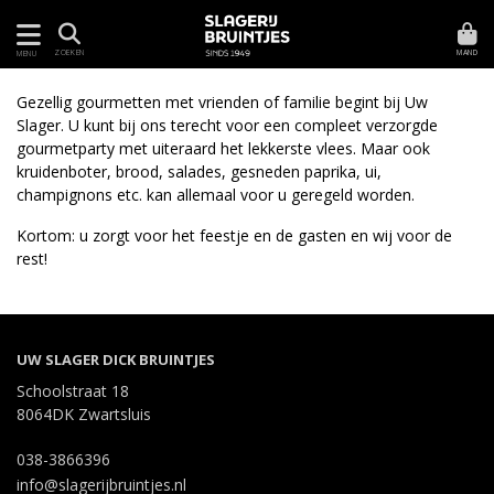
MAND
ZOEKEN
MENU
Gezellig gourmetten met vrienden of familie begint bij Uw
Slager. U kunt bij ons terecht voor een compleet verzorgde
gourmetparty met uiteraard het lekkerste vlees. Maar ook
kruidenboter, brood, salades, gesneden paprika, ui,
champignons etc. kan allemaal voor u geregeld worden.
Kortom: u zorgt voor het feestje en de gasten en wij voor de
rest!
UW SLAGER DICK BRUINTJES
Schoolstraat 18
8064DK Zwartsluis
038-3866396
info@slagerijbruintjes.nl